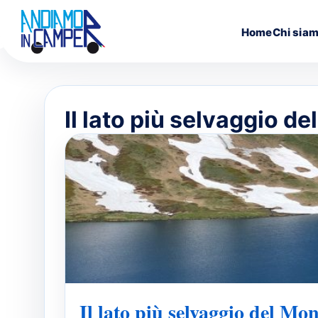
Salta
Home
Chi sia
al
contenuto
Il lato più selvaggio de
Il lato più selvaggio del Mo