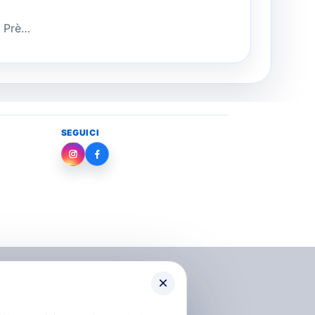
r Prè…
SEGUICI
Instagram
Facebook
×