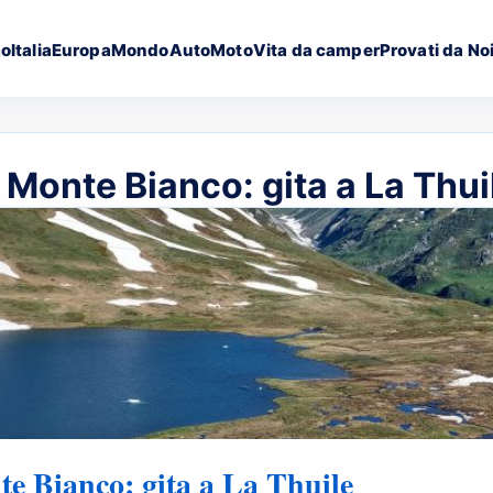
mo
Italia
Europa
Mondo
Auto
Moto
Vita da camper
Provati da No
l Monte Bianco: gita a La Thui
nte Bianco: gita a La Thuile