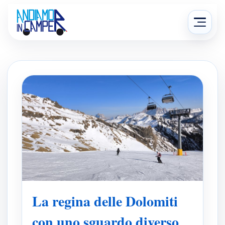
Salta
al
Apri
contenuto
menu
La regina delle Dolomiti
con uno sguardo diverso